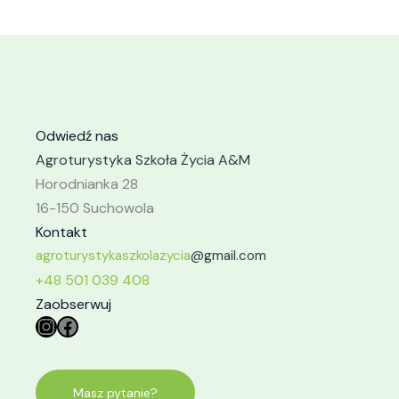
Odwiedź nas
Agroturystyka Szkoła Życia A&M
Horodnianka 28
16-150 Suchowola
Kontakt
agroturystykaszkolazycia
@gmail.com
+48 501 039 408
Zaobserwuj
Instagram
Facebook
Masz pytanie?