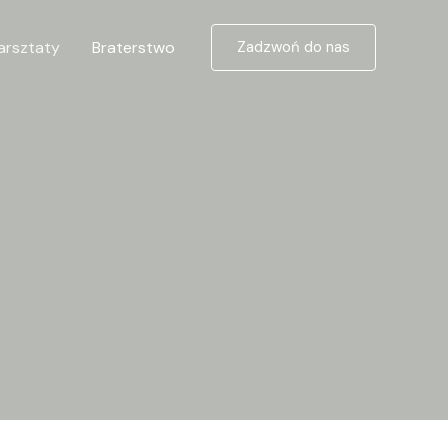
arsztaty
Braterstwo
Zadzwoń do nas