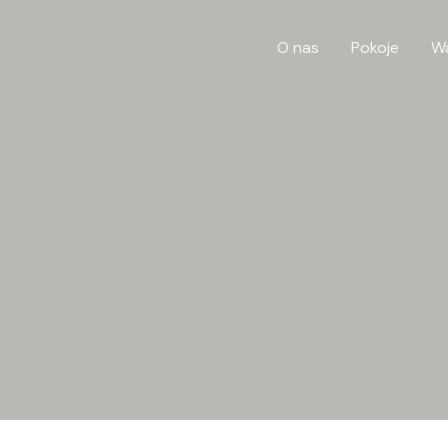
O nas
Pokoje
W